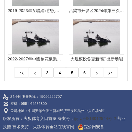
2019-2023年互聯網+密度板行業運營形式及市場远景研讨報告
吕梁市开发区2024年第三次“三个一批”项目会集开工典礼在交城县举办
2022-2027年中國刨花板業深度調研剖析及供需格式預測報告
大规模设备更新“更”出新动能
<<
<
3
4
5
6
>
>>
24小时服务热线：15056222707
座机：0551-64535800
公司地址：中国安徽合肥市新城经济开发区禹州中央广场A区
版权所有：火狐体育入口首页 备案号：
皖ICP备18012944号-2
营业
执照
技术支持：
火狐体育全站在线官网
|
皖公网安备