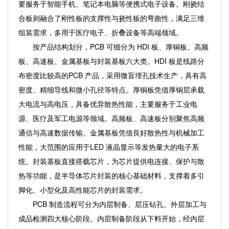
要服务于智能手机、笔记本电脑等便携式电子设备。刚挠结
合板则融合了刚性板的支撑性与挠性板的弯曲性，满足三维
组装需求，多用于医疗电子、折叠设备等高端领域。
按产品结构划分，PCB 可细分为 HDI 板、厚铜板、高频
板、高速板、金属基板与封装基板六大类。HDI 板是线路分
布密度比较高的PCB 产品，采用微盲埋孔技术生产，具有高
密度、精细导线和微小孔径等特点。厚铜板凭借厚铜层承载
大电流与高电压，具备优异散热性能，主要服务于工业电
源、医疗及军工电源等领域。高频板、高速板分别聚焦高频
通信与高速数据传输。金属基板凭借良好散热性与机械加工
性能，大范围的应用于LED 液晶显示等发热量大的电子系
统。封装基板直接搭载芯片，为芯片提供电连接、保护与散
热等功能，是半导体芯片封装的核心基础材料，支撑着多引
脚化、小型化及高性能芯片的封装需求。
PCB 制造流程可分为内层制备、层压钻孔、外层加工与
成品检测四大核心阶段。内层制备阶段从下料开始，经内层