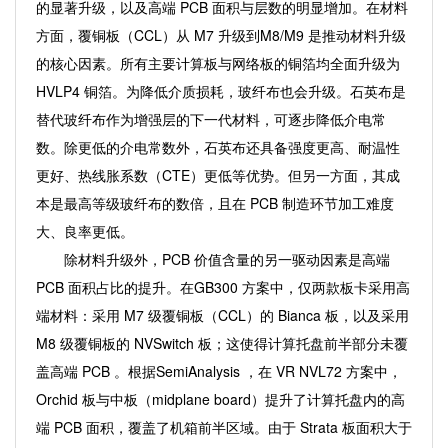
的显著升级，以及高端 PCB 面积与层数的明显增加。在材料
方面，覆铜板（CCL）从 M7 升级到M8/M9 是推动材料升级
的核心因素。所有主要计算板与网络板的铜箔均全面升级为
HVLP4 铜箔。为降低介质损耗，玻纤布也会升级。石英布是
替代玻纤布作为增强层的下一代材料，可逐步降低介电常
数。除更低的介电常数外，石英布还具备强度更高、耐温性
更好、热线胀系数（CTE）更低等优势。但另一方面，其成
本是最高等级玻纤布的数倍，且在 PCB 制造环节加工难度
大、良率更低。
除材料升级外，PCB 价值含量的另一驱动因素是高端
PCB 面积占比的提升。在GB300 方案中，仅两款板卡采用高
端材料：采用 M7 级覆铜板（CCL）的 Bianca 板，以及采用
M8 级覆铜板的 NVSwitch 板；这使得计算托盘前半部分未覆
盖高端 PCB 。根据SemiAnalysis ，在 VR NVL72 方案中，
Orchid 板与中板（midplane board）提升了计算托盘内的高
端 PCB 面积，覆盖了机箱前半区域。由于 Strata 板面积大于