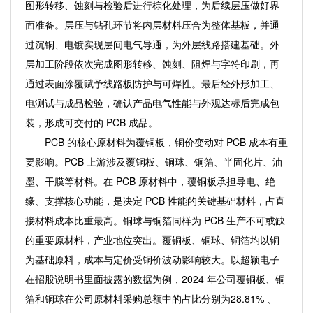
图形转移、蚀刻与检验后进行棕化处理，为后续层压做好界
面准备。层压与钻孔环节将内层材料压合为整体基板，并通
过沉铜、电镀实现层间电气导通，为外层线路搭建基础。外
层加工阶段依次完成图形转移、蚀刻、阻焊与字符印刷，再
通过表面涂覆赋予线路板防护与可焊性。最后经外形加工、
电测试与成品检验，确认产品电气性能与外观达标后完成包
装，形成可交付的 PCB 成品。
PCB 的核心原材料为覆铜板，铜价变动对 PCB 成本有重
要影响。PCB 上游涉及覆铜板、铜球、铜箔、半固化片、油
墨、干膜等材料。在 PCB 原材料中，覆铜板承担导电、绝
缘、支撑核心功能，是决定 PCB 性能的关键基础材料，占直
接材料成本比重最高。铜球与铜箔同样为 PCB 生产不可或缺
的重要原材料，产业地位突出。覆铜板、铜球、铜箔均以铜
为基础原料，成本与定价受铜价波动影响较大。以超颖电子
在招股说明书里面披露的数据为例，2024 年公司覆铜板、铜
箔和铜球在公司原材料采购总额中的占比分别为28.81% 、