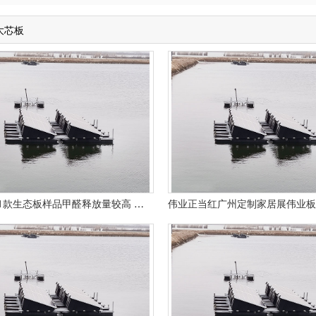
大芯板
中消协：1款生态板样品甲醛释放量较高 超出E2级板限量值