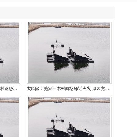
伟业正当红广州定制家居展伟业板材邀您来打卡！
太风险：芜湖一木材商场邻近失火 原因竟然是