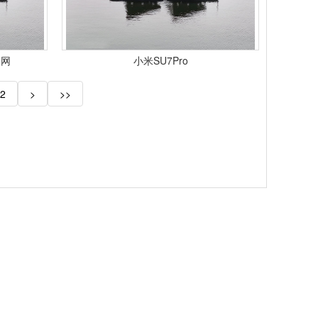
力网
小米SU7Pro
2
>
>>