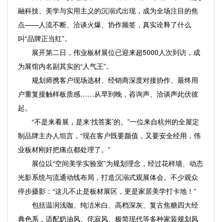
融科技、美学与实用主义的沉溺式出现，成为全场注目的焦
点——人流不断、洽谈火爆、协作频签，真实诠释了什么
叫“品牌正当红”。
展开第二日，伟业板材展位已迎来超5000人次到访，成
为展馆内名副其实的“人气王”。
规划师携客户现场选材、经销商深度对接协作、最终用
户重复接触样板质感……从早到晚，咨询声、洽谈声此伏彼
起。
“不是来看展，是来‘找答案’的。”一位来自杭州的全屋定
制品牌主办人坦言，“现在客户既要颜值，又要安全经用，伟
业板材刚好把痛点都处理了。”
展位以“空间美学实验室”为规划理念，经过花样墙、动态
光影系统与流通动线布局，打造沉溺式观展体会。不少观众
停步摄影：“这儿不止是板材展区，更是家居美学打卡地！”
包括温润浅咖、纯洁米白、高档深灰、复古焦糖四大经
典色系，适配奶油风、侘寂风、极简现代等多种家装规划风