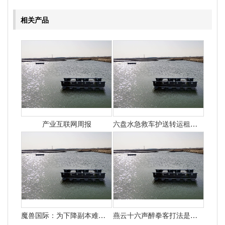
相关产品
产业互联网周报
六盘水急救车护送转运租赁收费价目表-正规救护车出租最新排名一览
魔兽国际：为下降副本难度暴雪决议添加怪物50%血量
燕云十六声醉拳客打法是什么 悄悄告知你燕云十六声怎样打醉拳客