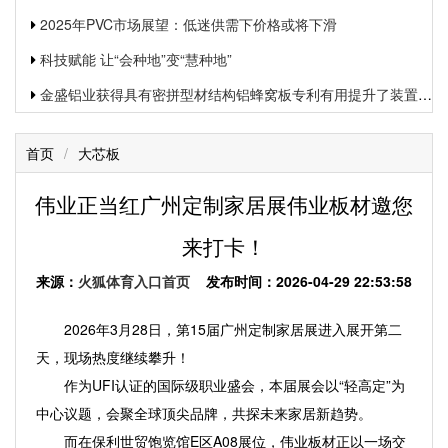
2025年PVC市场展望：低迷供需下价格或将下滑
科技赋能 让“会种地”变“慧种地”
金盛铝业获得具有密拼型材结构铝蜂窝板专利有用提升了装置功率和装置质量
首页
/
大芯板
伟业正当红广州定制家居展伟业板材邀您
来打卡！
来源：
火狐体育入口首页
发布时间：2026-04-29 22:53:58
2026年3月28日，第15届广州定制家居展进入展开第二
天，现场热度继续攀升！
作为UFI认证的国际级职业盛会，本届展会以“轻高定”为
中心议题，会聚全球顶尖品牌，共探未来家居新趋势。
而在保利世贸饱览馆E区A08展位，伟业板材正以一场交